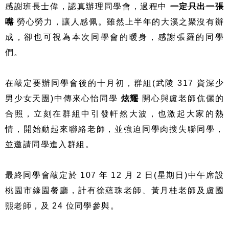
感謝班長士偉，認真辦理同學會，過程中
一定只出一張
嘴
勞心勞力，讓人感佩。雖然上半年的大溪之聚沒有辦
成，卻也可視為本次同學會的暖身，感謝張羅的同學
們。
在敲定要辦同學會後的十月初，群組(武陵 317 資深少
男少女天團)中傳來心怡同學
炫耀
開心與盧老師伉儷的
合照，立刻在群組中引發軒然大波，也激起大家的熱
情，開始動起來聯絡老師，並強迫同學肉搜失聯同學，
並邀請同學進入群組。
最終同學會敲定於 107 年 12 月 2 日(星期日)中午席設
桃園市緣園餐廳，計有徐蘊珠老師、黃月桂老師及盧國
熙老師，及 24 位同學參與。